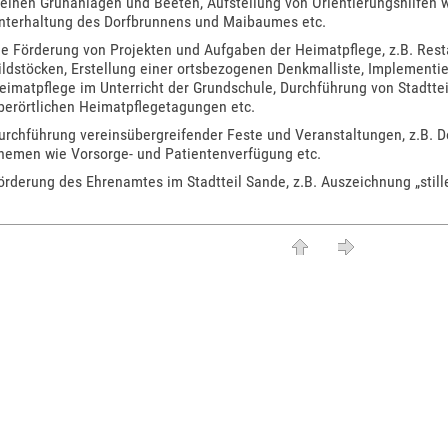
leinen Grünanlagen und Beeten, Aufstellung von Orientierungshilfen w
nterhaltung des Dorfbrunnens und Maibaumes etc.
ie Förderung von Projekten und Aufgaben der Heimatpflege, z.B. Re
ildstöcken, Erstellung einer ortsbezogenen Denkmalliste, Implement
eimatpflege im Unterricht der Grundschule, Durchführung von Stadtt
berörtlichen Heimatpflegetagungen etc.
urchführung vereinsübergreifender Feste und Veranstaltungen, z.B. Do
hemen wie Vorsorge- und Patientenverfügung etc.
örderung des Ehrenamtes im Stadtteil Sande, z.B. Auszeichnung „still