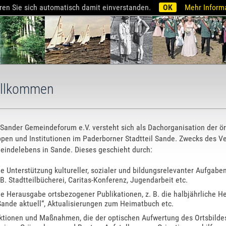
ren Sie sich automatisch damit einverstanden.
OK
Mehr Inform
llkommen
Sander Gemeindeforum e.V. versteht sich als Dachorganisation der ör
pen und Institutionen im Paderborner Stadtteil Sande. Zwecks des Ve
indelebens in Sande. Dieses geschieht durch:
ie Unterstützung kultureller, sozialer und bildungsrelevanter Aufgabe
.B. Stadtteilbücherei, Caritas-Konferenz, Jugendarbeit etc.
ie Herausgabe ortsbezogener Publikationen, z. B. die halbjährliche He
Sande aktuell“, Aktualisierungen zum Heimatbuch etc.
ktionen und Maßnahmen, die der optischen Aufwertung des Ortsbildes