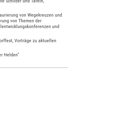
ie Schilder und Tafeln,
staurierung von Wegekreuzen und
ierung von Themen der
eilentwicklungskonferenzen und
rffest, Vorträge zu aktuellen
er Helden"