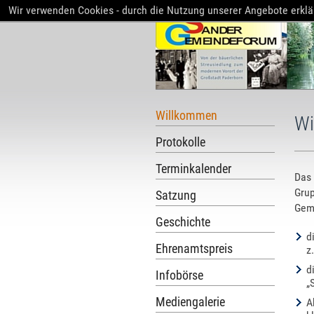
Wir verwenden Cookies - durch die Nutzung unserer Angebote erklä
Willkommen
Wi
Protokolle
Terminkalender
Das 
Grup
Satzung
Geme
Geschichte
d
Ehrenamtspreis
z
d
Infobörse
„
Mediengalerie
A