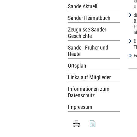
k
Sande Aktuell
U
d
Sander Heimatbuch
B
H
Zeugnisse Sander
ü
Geschichte
D
T
Sande - Früher und
Heute
F
Ortsplan
Links auf Mitglieder
Informationen zum
Datenschutz
Impressum